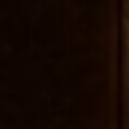
restauração, logística, indústria, limpeza
profissional e outros serviços especializados,
garantimos uma abordagem próxima, flexível e
orientada para resultados.
Mais do que preencher vagas, ajudamos a criar
equipas capazes de contribuir para o
crescimento, eficiência e continuidade das
operações dos nossos clientes.
Recrutamento Especializado
Gestão de Talento e Equipas