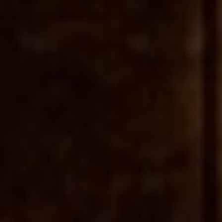
Supervisor de Andares (M/F/D)
Sub-Governanta
Porto
Ver Oferta
Supervisor de Andares (M/F/D)
Sub-Governanta
Sesimbra
Ver Oferta
Operador Polivalente (M/F/D)
Operador Polivalente
Lisboa