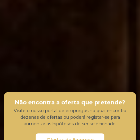
Ver Oferta
Empregado de Mesa (M/F/D)
Empregado(a) de Mesa
Sesimbra
Ver Oferta
Não encontra a oferta que pretende?
Visite o nosso portal de empregos no qual encontra
dezenas de ofertas ou poderá registar-se para
aumentar as hipóteses de ser selecionado.
Ofertas de Emprego