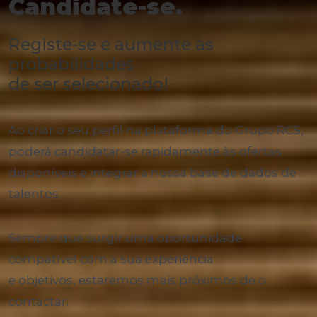
Candidate-se.
Registe-se e aumente as
probabilidades
de ser selecionado!
Ao criar o seu perfil na plataforma do Grupo RCS,
poderá candidatar-se rapidamente às ofertas
disponíveis e integrar a nossa base de dados de
talentos.
Sempre que surgir uma oportunidade
compatível com a sua experiência
e objetivos, estaremos mais próximos de o
contactar.