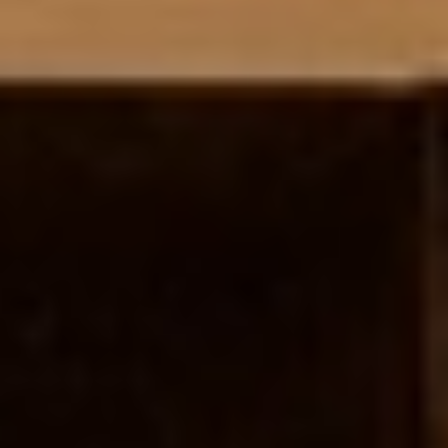
Encontramos, selecionamos e
acompanhamos profissionais que
contribuem para o sucesso
das operações dos nossos clientes.
O Grupo RCS é uma empresa especializada em
recrutamento, seleção e gestão de talento,
desenvolvendo soluções ajustadas às
necessidades de diferentes setores de atividade.
Trabalhamos diariamente para apoiar empresas
na construção de equipas estáveis, qualificadas e
preparadas para responder aos desafios
operacionais de cada negócio.
Com experiência em áreas como hotelaria,