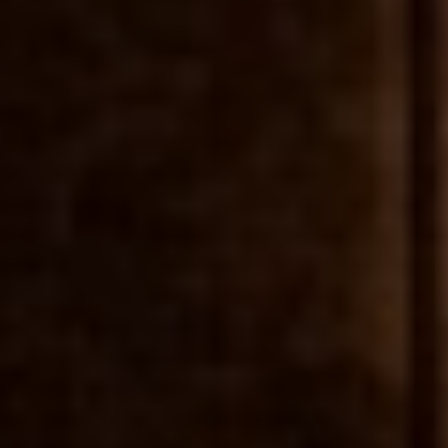
Ver Oferta
Empregado de Mesa (M/F/D)
Empregado(a) de Mesa
Coimbra
Ver Oferta
Empregado de Mesa (M/F/D)
Empregado(a) de Mesa
Praia da Costa de Santo André
Ver Oferta