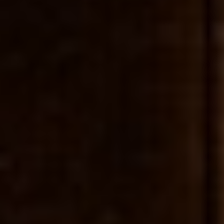
Soluções à Medida
Acompanhamento Contínuo
PORQUÊ A RCS
Setores de Atividade
Soluções especializadas para responder às
necessidades de diferentes setores de atividade.