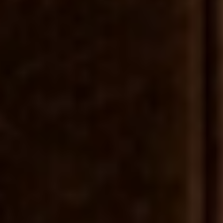
Empregado de Áreas (M/F/D)
Empregado(a) de Áreas
Porto
Ver Oferta
Rececionista (M/F/D)
Rececionista
Porto
Ver Oferta
Empregado de Andares
(M/F/D)
Empregado(a) de Andares
Aveiro