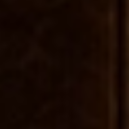
Logística
Profissionais preparados para
acompanhar o ritmo da sua operação
logística.
Indústria
Equipas qualificados para ambientes
produtivos onde a eficiência e o rigor são
essenciais.
Limpeza
Soluções de limpeza adaptadas a
empresas e particulares, com foco na